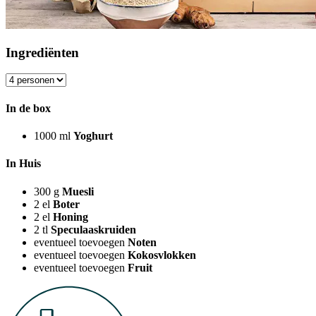
Ingrediënten
In de box
1000
ml
Yoghurt
In Huis
300
g
Muesli
2
el
Boter
2
el
Honing
2
tl
Speculaaskruiden
eventueel toevoegen
Noten
eventueel toevoegen
Kokosvlokken
eventueel toevoegen
Fruit