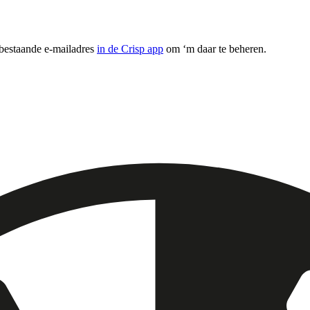
 bestaande e-mailadres
in de Crisp app
om ‘m daar te beheren.