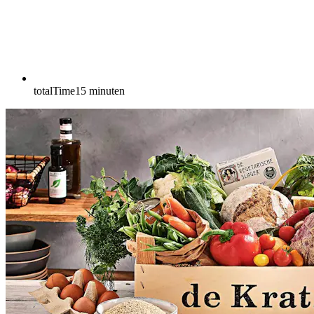
totalTime
15
minuten