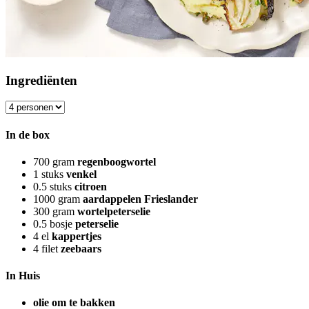
Ingrediënten
In de box
700
gram
regenboogwortel
1
stuks
venkel
0.5
stuks
citroen
1000
gram
aardappelen Frieslander
300
gram
wortelpeterselie
0.5
bosje
peterselie
4
el
kappertjes
4
filet
zeebaars
In Huis
olie om te bakken