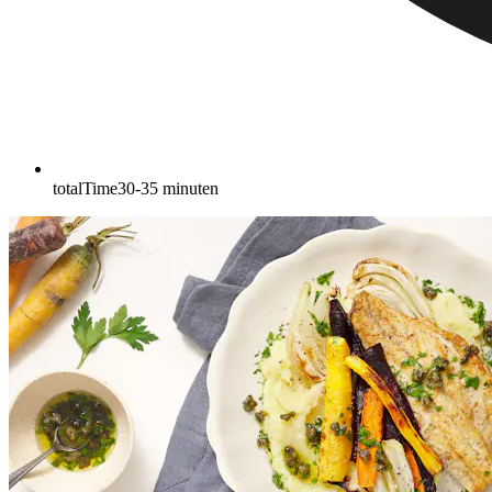
totalTime
30-35
minuten