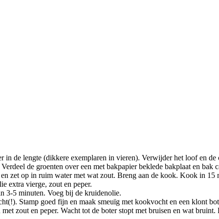
in de lengte (dikkere exemplaren in vieren). Verwijder het loof en de
. Verdeel de groenten over een met bakpapier beklede bakplaat en bak c
en en zet op in ruim water met wat zout. Breng aan de kook. Kook in 15 
lie extra vierge, zout en peper.
in 3-5 minuten. Voeg bij de kruidenolie.
cht(!). Stamp goed fijn en maak smeuïg met kookvocht en een klont bo
d met zout en peper. Wacht tot de boter stopt met bruisen en wat bruint