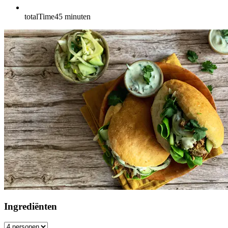
totalTime
45
minuten
Ingrediënten