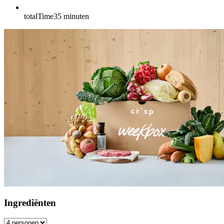
totalTime
35
minuten
Ingrediënten