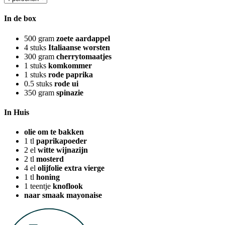
In de box
500
gram
zoete aardappel
4
stuks
Italiaanse worsten
300
gram
cherrytomaatjes
1
stuks
komkommer
1
stuks
rode paprika
0.5
stuks
rode ui
350
gram
spinazie
In Huis
olie om te bakken
1
tl
paprikapoeder
2
el
witte wijnazijn
2
tl
mosterd
4
el
olijfolie extra vierge
1
tl
honing
1
teentje
knoflook
naar smaak mayonaise