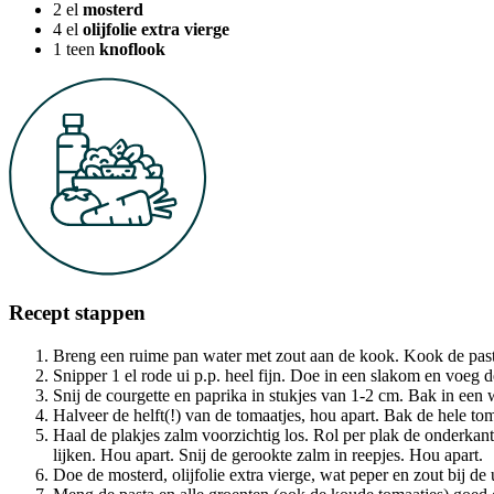
2
el
mosterd
4
el
olijfolie extra vierge
1
teen
knoflook
Recept stappen
Breng een ruime pan water met zout aan de kook. Kook de pasta,
Snipper 1 el rode ui p.p. heel fijn. Doe in een slakom en voeg d
Snij de courgette en paprika in stukjes van 1-2 cm. Bak in een w
Halveer de helft(!) van de tomaatjes, hou apart. Bak de hele t
Haal de plakjes zalm voorzichtig los. Rol per plak de onderkan
lijken. Hou apart. Snij de gerookte zalm in reepjes. Hou apart.
Doe de mosterd, olijfolie extra vierge, wat peper en zout bij de 