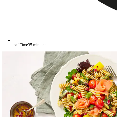
totalTime
35
minuten