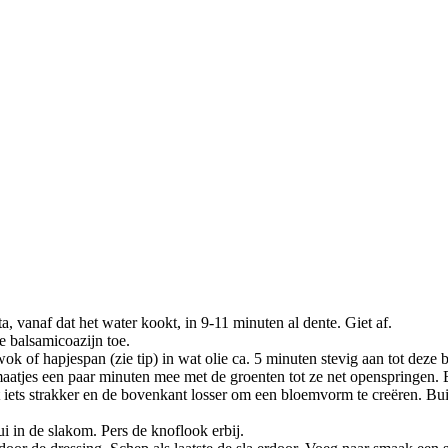
 vanaf dat het water kookt, in 9-11 minuten al dente. Giet af.
e balsamicoazijn toe.
ok of hapjespan (zie tip) in wat olie ca. 5 minuten stevig aan tot deze b
omaatjes een paar minuten mee met de groenten tot ze net openspringen.
t iets strakker en de bovenkant losser om een bloemvorm te creëren. Bu
ui in de slakom. Pers de knoflook erbij.