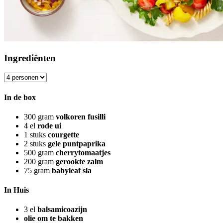
Ingrediënten
In de box
300
gram
volkoren fusilli
4
el
rode ui
1
stuks
courgette
2
stuks
gele puntpaprika
500
gram
cherrytomaatjes
200
gram
gerookte zalm
75
gram
babyleaf sla
In Huis
3
el
balsamicoazijn
olie om te bakken