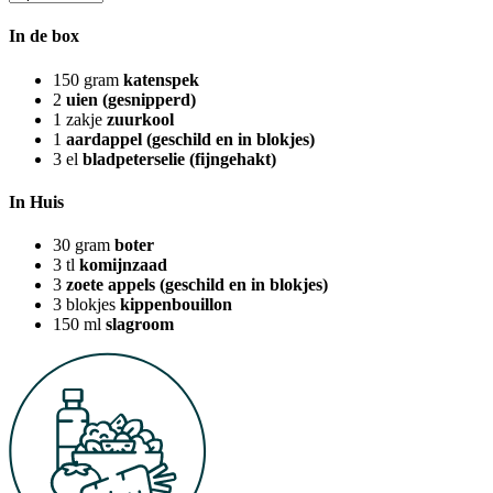
In de box
150
gram
katenspek
2
uien (gesnipperd)
1
zakje
zuurkool
1
aardappel (geschild en in blokjes)
3
el
bladpeterselie (fijngehakt)
In Huis
30
gram
boter
3
tl
komijnzaad
3
zoete appels (geschild en in blokjes)
3
blokjes
kippenbouillon
150
ml
slagroom