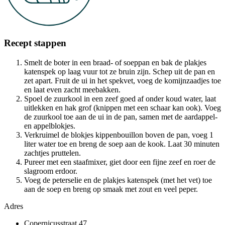
Recept stappen
Smelt de boter in een braad- of soeppan en bak de plakjes
katenspek op laag vuur tot ze bruin zijn. Schep uit de pan en
zet apart. Fruit de ui in het spekvet, voeg de komijnzaadjes toe
en laat even zacht meebakken.
Spoel de zuurkool in een zeef goed af onder koud water, laat
uitlekken en hak grof (knippen met een schaar kan ook). Voeg
de zuurkool toe aan de ui in de pan, samen met de aardappel-
en appelblokjes.
Verkruimel de blokjes kippenbouillon boven de pan, voeg 1
liter water toe en breng de soep aan de kook. Laat 30 minuten
zachtjes pruttelen.
Pureer met een staafmixer, giet door een fijne zeef en roer de
slagroom erdoor.
Voeg de peterselie en de plakjes katenspek (met het vet) toe
aan de soep en breng op smaak met zout en veel peper.
Adres
Copernicusstraat 47