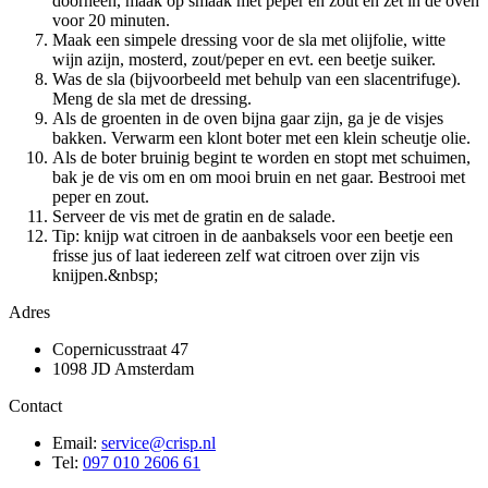
doorheen, maak op smaak met peper en zout en zet in de oven
voor 20 minuten.
Maak een simpele dressing voor de sla met olijfolie, witte
wijn azijn, mosterd, zout/peper en evt. een beetje suiker.
Was de sla (bijvoorbeeld met behulp van een slacentrifuge).
Meng de sla met de dressing.
Als de groenten in de oven bijna gaar zijn, ga je de visjes
bakken. Verwarm een klont boter met een klein scheutje olie.
Als de boter bruinig begint te worden en stopt met schuimen,
bak je de vis om en om mooi bruin en net gaar. Bestrooi met
peper en zout.
Serveer de vis met de gratin en de salade.
Tip: knijp wat citroen in de aanbaksels voor een beetje een
frisse jus of laat iedereen zelf wat citroen over zijn vis
knijpen.&nbsp;
Adres
Copernicusstraat 47
1098 JD Amsterdam
Contact
Email:
service@crisp.nl
Tel:
097 010 2606 61