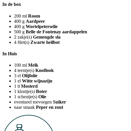
In de box
200
ml
Room
400
g
Aardpeer
400
g
Wortelpeterselie
500
g
Belle de Fontenay aardappelen
2
zakje(s)
Gemengde sla
4
filet(s)
Zwarte heilbot
In Huis
100
ml
Melk
4
teentje(s)
Knoflook
3
el
Olijfolie
1
el
Witte wijnazijn
1
tl
Mosterd
1
klontje(s)
Boter
1
scheutje(s)
Olie
eventueel toevoegen
Suiker
naar smaak
Peper en zout