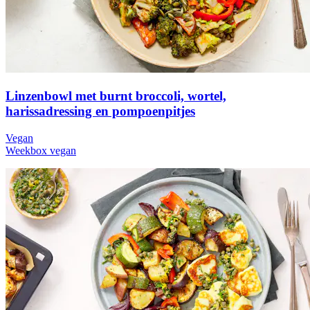
Linzenbowl met burnt broccoli, wortel,
harissadressing en pompoenpitjes
Vegan
Weekbox vegan