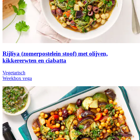
Rijliya (zomerpostelein stoof) met olijven,
kikkererwten en ciabatta
Vegetarisch
Weekbox vega