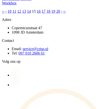
Weekbox
‹‹
‹
10
11
12
13
14
15
16
17
18
19
20
›
››
Adres
Copernicusstraat 47
1098 JD Amsterdam
Contact
Email:
service@crisp.nl
Tel:
097 010 2606 61
Volg ons op