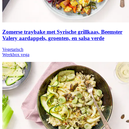
Zomerse traybake met Syrische grillkaas, Beemster
Valery aardappels, groenten, en salsa verde
Vegetarisch
Weekbox vega