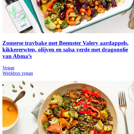
Zomerse traybake met Beemster Valery aardappels,
kikkererwten, olijven en salsa verde met dragonolie
van Abma’s
Vegan
Weekbox vegan