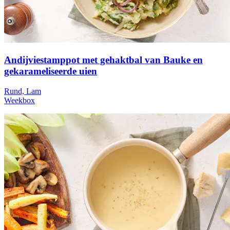
Andijviestamppot met gehaktbal van Bauke en
gekarameliseerde uien
Rund, Lam
Weekbox