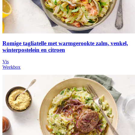
Romige tagliatelle met warmgerookte zalm, venkel,
winterpostelein en citroen
Vis
Weekbox