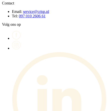
Contact
Email:
service@crisp.nl
Tel:
097 010 2606 61
Volg ons op