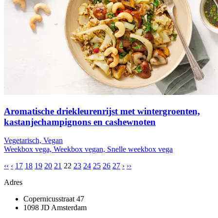
Aromatische driekleurenrijst met wintergroenten,
kastanjechampignons en cashewnoten
Vegetarisch, Vegan
Weekbox vega, Weekbox vegan, Snelle weekbox vega
‹‹
‹
17
18
19
20
21
22
23
24
25
26
27
›
››
Adres
Copernicusstraat 47
1098 JD Amsterdam