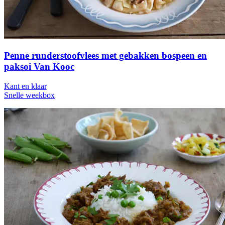
Penne runderstoofvlees met gebakken bospeen en
paksoi Van Kooc
Kant en klaar
Snelle weekbox