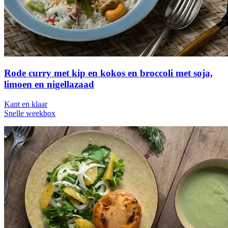
Rode curry met kip en kokos en broccoli met soja,
limoen en nigellazaad
Kant en klaar
Snelle weekbox