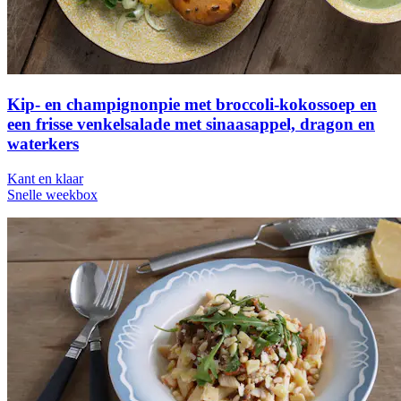
Kip- en champignonpie met broccoli-kokossoep en
een frisse venkelsalade met sinaasappel, dragon en
waterkers
Kant en klaar
Snelle weekbox