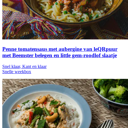
Penne tomatensaus met aubergine van leQRpuur
met Beemster belegen en little gem-roodlof slaatje
Snel klaar, Kant en klaar
Snelle weekbox