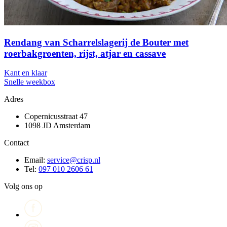
Rendang van Scharrelslagerij de Bouter met
roerbakgroenten, rijst, atjar en cassave
Kant en klaar
Snelle weekbox
Adres
Copernicusstraat 47
1098 JD Amsterdam
Contact
Email:
service@crisp.nl
Tel:
097 010 2606 61
Volg ons op