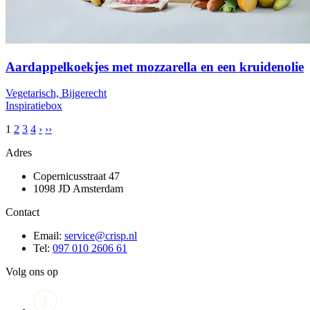
Aardappelkoekjes met mozzarella en een kruidenolie
Vegetarisch, Bijgerecht
Inspiratiebox
1
2
3
4
›
››
Adres
Copernicusstraat 47
1098 JD Amsterdam
Contact
Email:
service@crisp.nl
Tel:
097 010 2606 61
Volg ons op