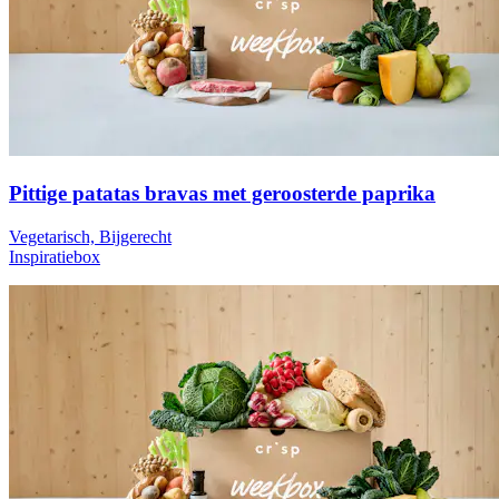
Pittige patatas bravas met geroosterde paprika
Vegetarisch, Bijgerecht
Inspiratiebox